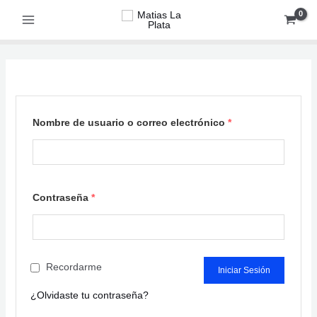
Ir
al
Main
contenido
Menu
r
Nombre de usuario o correo electrónico
*
Contraseña
*
Recordarme
¿Olvidaste tu contraseña?