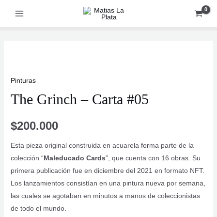
Ir
al
Main
contenido
Menu
r
Pinturas
The Grinch – Carta #05
$
200.000
Esta pi
eza
original
construi
da en acuarela
forma parte
de la
colección “
Maleducado
Cards
”
,
que cuenta con 16 obras
. Su
primera
publicación
fue en
diciembre
del 2021 en formato
NFT.
Los
lanzamiento
s
consistía
n
en una pintura nueva por semana,
las cuales se agotaban en minutos a manos de coleccionistas
de todo el mundo.