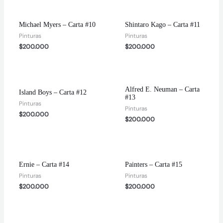
ar
Michael Myers – Carta #10
Shintaro Kago – Carta #11
Pinturas
Pinturas
$
200.000
$
200.000
Alfred E. Neuman – Carta
Island Boys – Carta #12
#13
Pinturas
Pinturas
$
200.000
$
200.000
Ernie – Carta #14
Painters – Carta #15
Pinturas
Pinturas
$
200.000
$
200.000