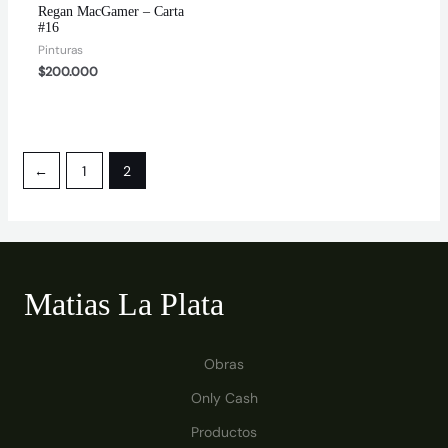
Regan MacGamer – Carta
#16
Pinturas
$
200.000
←
1
2
Matias La Plata
Obras
Only Cash
Productos