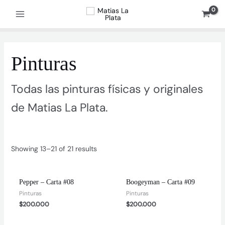
Ir
al
Main
contenido
Menu
ar
Pinturas
Todas las pinturas físicas y originales
de Matias La Plata.
Showing 13–21 of 21 results
Pepper – Carta #08
Boogeyman – Carta #09
Pinturas
Pinturas
$
200.000
$
200.000